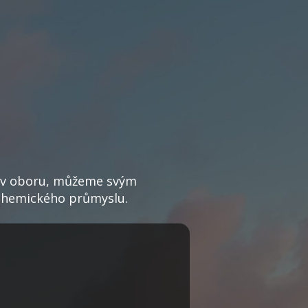
í v oboru, můžeme svým
a chemického průmyslu.