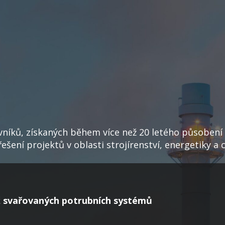
vníků, získaných během více než 20 letého působen
šení projektů v oblasti strojírenství, energetiky 
 svařovaných potrubních systémů