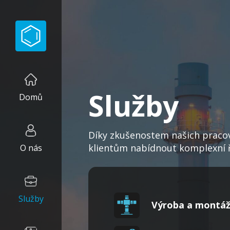
Služby
Domů
Díky zkušenostem našich praco
klientům nabídnout komplexní ře
O nás
Služby
Výroba a montáž